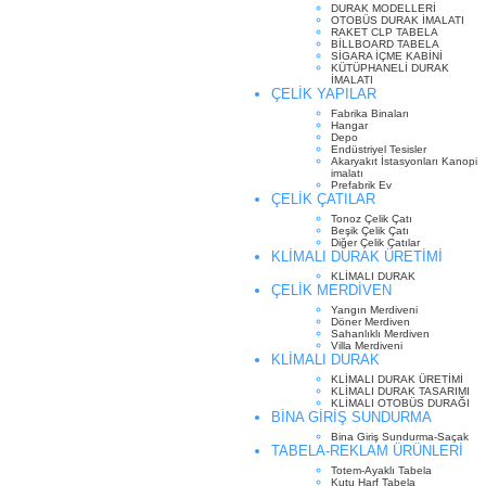
DURAK MODELLERİ
OTOBÜS DURAK İMALATI
RAKET CLP TABELA
BİLLBOARD TABELA
SİGARA İÇME KABİNİ
KÜTÜPHANELİ DURAK
İMALATI
ÇELİK YAPILAR
Fabrika Binaları
Hangar
Depo
Endüstriyel Tesisler
Akaryakıt İstasyonları Kanopi
imalatı
Prefabrik Ev
ÇELİK ÇATILAR
Tonoz Çelik Çatı
Beşik Çelik Çatı
Diğer Çelik Çatılar
KLİMALI DURAK ÜRETİMİ
KLİMALI DURAK
ÇELİK MERDİVEN
Yangın Merdiveni
Döner Merdiven
Sahanlıklı Merdiven
Villa Merdiveni
KLİMALI DURAK
KLİMALI DURAK ÜRETİMİ
KLİMALI DURAK TASARIMI
KLİMALI OTOBÜS DURAĞI
BİNA GİRİŞ SUNDURMA
Bina Giriş Sundurma-Saçak
TABELA-REKLAM ÜRÜNLERİ
Totem-Ayaklı Tabela
Kutu Harf Tabela