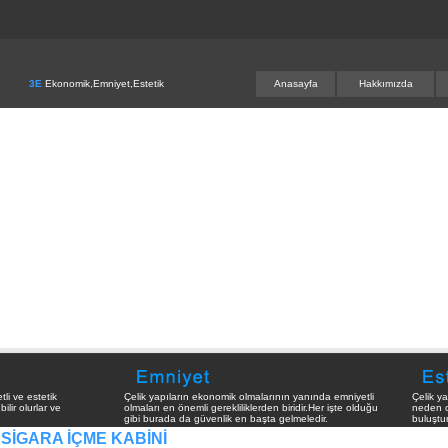
3E
Ekonomik,Emniyet,Estetik
Anasayfa
Hakkımızda
li ve estetik
Çelik yapıların ekonomik olmalarının yanında emniyetli
Çelik y
ilir olurlar ve
olmaları en önemli gerekliliklerden biridir.Her işte olduğu
neden o
gibi burada da güvenlik en başta gelmeledir.
buluştu
SİGARA İÇME KABİNİ