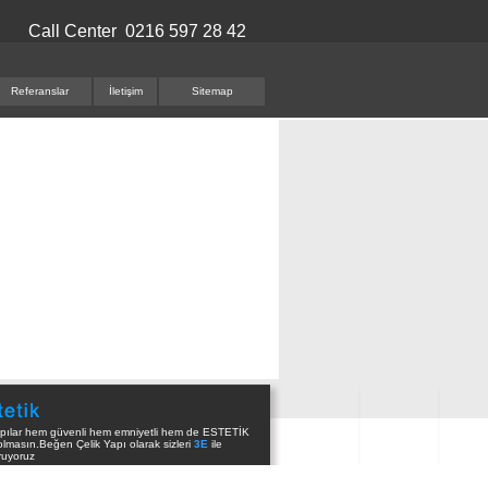
Call Center 0216 597 28 42
Referanslar
İletişim
Sitemap
apılar hem güvenli hem emniyetli hem de ESTETİK
lmasın.Beğen Çelik Yapı olarak sizleri
3E
ile
ruyoruz