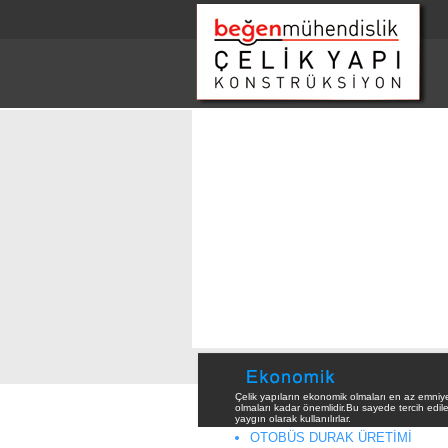
Çelik yapıların ekonomik olmaları en az emniyet
olmaları kadar önemlidir.Bu sayede tercih edileb
yaygın olarak kullanılırlar.
OTOBÜS DURAK ÜRETİMİ